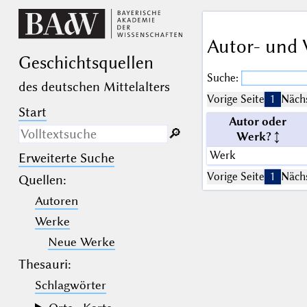
Autor- und 
Geschichts­quellen
Suche:
des deutschen Mittelalters
Vorige Seite
1
Nächs
Start
Autor oder
🔎︎
Werk?
Werk
Erweiterte Suche
Nur in Beschreibungs­texten
suchen
Vorige Seite
1
Nächs
Quellen
:
Autoren
_
(der Unterstrich) ist Platzhalter für
genau ein Zeichen.
Werke
%
(das Prozentzeichen) ist Platzhalter
für kein, ein oder mehr als ein
Neue Werke
Zeichen.
Thesauri:
Schlagwörter