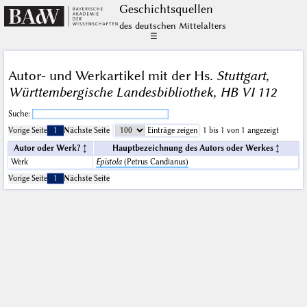
Geschichts­quellen
des deutschen Mittelalters
☰
Autor- und Werkartikel mit der Hs.
Stuttgart,
Württembergische Landesbibliothek, HB VI 112
Suche:
Vorige Seite
1
Nächste Seite
Einträge zeigen
1 bis 1 von 1 angezeigt
Autor oder Werk?
Hauptbezeichnung des Autors oder Werkes
Werk
Epistola
(Petrus Candianus)
Vorige Seite
1
Nächste Seite