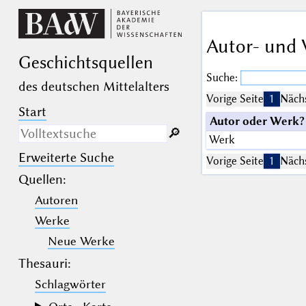
Autor- und 
Geschichts­quellen
Suche:
des deutschen Mittelalters
Vorige Seite
1
Nächs
Start
Autor oder Werk?
🔎︎
Werk
Erweiterte Suche
Nur in Beschreibungs­texten
Vorige Seite
1
Nächs
suchen
Quellen
:
Autoren
_
(der Unterstrich) ist Platzhalter für
genau ein Zeichen.
Werke
%
(das Prozentzeichen) ist Platzhalter
für kein, ein oder mehr als ein
Neue Werke
Zeichen.
Thesauri:
Schlagwörter