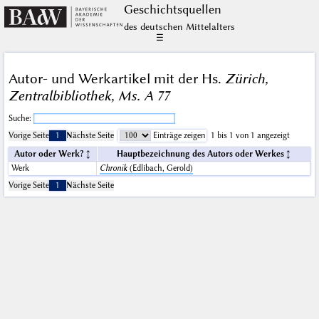
Geschichts­quellen
des deutschen Mittelalters
☰
Autor- und Werkartikel mit der Hs.
Zürich,
Zentralbibliothek, Ms. A 77
Suche:
Vorige Seite
1
Nächste Seite
Einträge zeigen
1 bis 1 von 1 angezeigt
Autor oder Werk?
Hauptbezeichnung des Autors oder Werkes
Werk
Chronik
(Edlibach, Gerold)
Vorige Seite
1
Nächste Seite