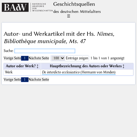
Geschichts­quellen
des deutschen Mittelalters
☰
Autor- und Werkartikel mit der Hs.
Nîmes,
Bibliothèque municipale, Ms. 47
Suche:
Vorige Seite
1
Nächste Seite
Einträge zeigen
1 bis 1 von 1 angezeigt
Autor oder Werk?
Hauptbezeichnung des Autors oder Werkes
Werk
De interdicto ecclesiastico
(Hermann von Minden)
Vorige Seite
1
Nächste Seite