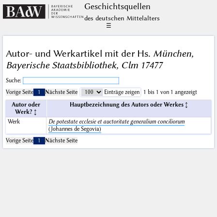
Geschichts­quellen
des deutschen Mittelalters
☰
Autor- und Werkartikel mit der Hs.
München,
Bayerische Staatsbibliothek, Clm 17477
Suche:
Vorige Seite
1
Nächste Seite
Einträge zeigen
1 bis 1 von 1 angezeigt
Autor oder
Hauptbezeichnung des Autors oder Werkes
Werk?
Werk
De potestate ecclesie et auctoritate generalium conciliorum
(Johannes de Segovia)
Vorige Seite
1
Nächste Seite