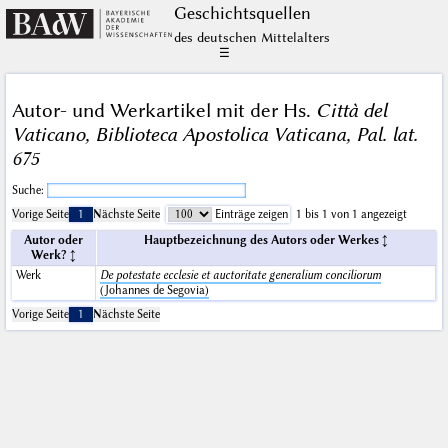
Geschichts­quellen
des deutschen Mittelalters
☰
Autor- und Werkartikel mit der Hs.
Città del
Vaticano, Biblioteca Apostolica Vaticana, Pal. lat.
675
Suche:
Vorige Seite
1
Nächste Seite
Einträge zeigen
1 bis 1 von 1 angezeigt
Autor oder
Hauptbezeichnung des Autors oder Werkes
Werk?
Werk
De potestate ecclesie et auctoritate generalium conciliorum
(Johannes de Segovia)
Vorige Seite
1
Nächste Seite