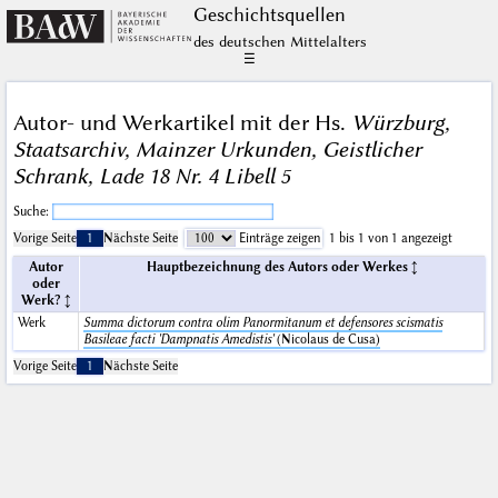
Geschichts­quellen
des deutschen Mittelalters
☰
Autor- und Werkartikel mit der Hs.
Würzburg,
Staatsarchiv, Mainzer Urkunden, Geistlicher
Schrank, Lade 18 Nr. 4 Libell 5
Suche:
Vorige Seite
1
Nächste Seite
Einträge zeigen
1 bis 1 von 1 angezeigt
Autor
Hauptbezeichnung des Autors oder Werkes
oder
Werk?
Werk
Summa dictorum contra olim Panormitanum et defensores scismatis
Basileae facti 'Dampnatis Amedistis'
(Nicolaus de Cusa)
Vorige Seite
1
Nächste Seite