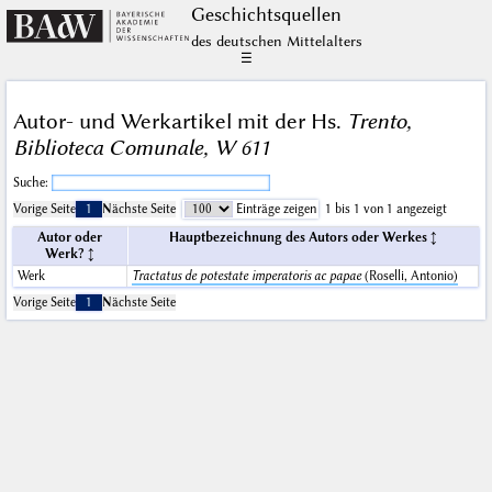
Geschichts­quellen
des deutschen Mittelalters
☰
Autor- und Werkartikel mit der Hs.
Trento,
Biblioteca Comunale, W 611
Suche:
Vorige Seite
1
Nächste Seite
Einträge zeigen
1 bis 1 von 1 angezeigt
Autor oder
Hauptbezeichnung des Autors oder Werkes
Werk?
Werk
Tractatus de potestate imperatoris ac papae
(Roselli, Antonio)
Vorige Seite
1
Nächste Seite