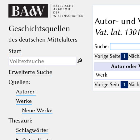
Autor- und 
Geschichts­quellen
Vat. lat. 130
des deutschen Mittelalters
Suche:
Start
Vorige Seite
1
Nächs
🔎︎
Autor oder
Erweiterte Suche
Nur in Beschreibungs­texten
Werk
suchen
Quellen
:
Vorige Seite
1
Nächs
Autoren
_
(der Unterstrich) ist Platzhalter für
genau ein Zeichen.
Werke
%
(das Prozentzeichen) ist Platzhalter
für kein, ein oder mehr als ein
Neue Werke
Zeichen.
Thesauri:
Schlagwörter