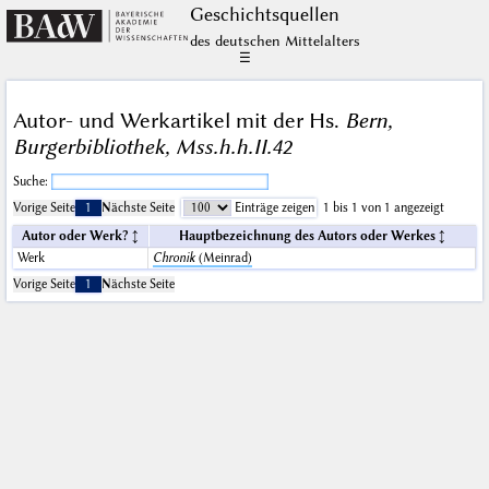
Geschichts­quellen
des deutschen Mittelalters
☰
Autor- und Werkartikel mit der Hs.
Bern,
Burgerbibliothek, Mss.h.h.II.42
Suche:
Vorige Seite
1
Nächste Seite
Einträge zeigen
1 bis 1 von 1 angezeigt
Autor oder Werk?
Hauptbezeichnung des Autors oder Werkes
Werk
Chronik
(Meinrad)
Vorige Seite
1
Nächste Seite