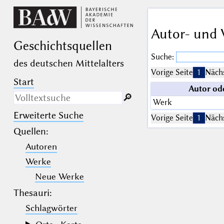
Autor- und 
Geschichts­quellen
Suche:
des deutschen Mittelalters
Vorige Seite
1
Nächs
Start
Autor od
🔎︎
Werk
Erweiterte Suche
Nur in Beschreibungs­texten
Vorige Seite
1
Nächs
suchen
Quellen
:
Autoren
_
(der Unterstrich) ist Platzhalter für
genau ein Zeichen.
Werke
%
(das Prozentzeichen) ist Platzhalter
für kein, ein oder mehr als ein
Neue Werke
Zeichen.
Thesauri:
Schlagwörter