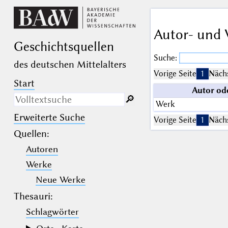
Autor- und 
Geschichts­quellen
Suche:
des deutschen Mittelalters
Vorige Seite
1
Nächs
Start
Autor od
🔎︎
Werk
Erweiterte Suche
Nur in Beschreibungs­texten
Vorige Seite
1
Nächs
suchen
Quellen
:
Autoren
_
(der Unterstrich) ist Platzhalter für
genau ein Zeichen.
Werke
%
(das Prozentzeichen) ist Platzhalter
für kein, ein oder mehr als ein
Neue Werke
Zeichen.
Thesauri:
Schlagwörter