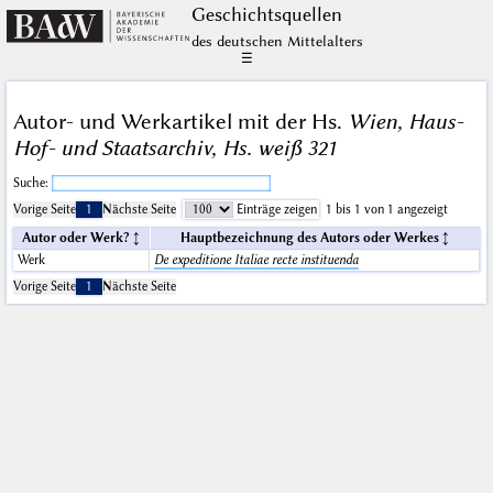
Geschichts­quellen
des deutschen Mittelalters
☰
Autor- und Werkartikel mit der Hs.
Wien, Haus-
Hof- und Staatsarchiv, Hs. weiß 321
Suche:
Vorige Seite
1
Nächste Seite
Einträge zeigen
1 bis 1 von 1 angezeigt
Autor oder Werk?
Hauptbezeichnung des Autors oder Werkes
Werk
De expeditione Italiae recte instituenda
Vorige Seite
1
Nächste Seite