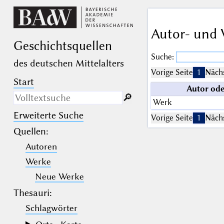
Autor- und 
Geschichts­quellen
Suche:
des deutschen Mittelalters
Vorige Seite
1
Nächs
Start
Autor od
🔎︎
Werk
Erweiterte Suche
Nur in Beschreibungs­texten
Vorige Seite
1
Nächs
suchen
Quellen
:
Autoren
_
(der Unterstrich) ist Platzhalter für
genau ein Zeichen.
Werke
%
(das Prozentzeichen) ist Platzhalter
für kein, ein oder mehr als ein
Neue Werke
Zeichen.
Thesauri:
Schlagwörter