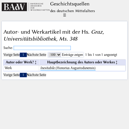
Geschichts­quellen
des deutschen Mittelalters
☰
Autor- und Werkartikel mit der Hs.
Graz,
Universitätsbibliothek, Ms. 348
Suche:
Vorige Seite
1
Nächste Seite
Einträge zeigen
1 bis 1 von 1 angezeigt
Autor oder Werk?
Hauptbezeichnung des Autors oder Werkes
Werk
Inevitabile
(Honorius Augustodunensis)
Vorige Seite
1
Nächste Seite