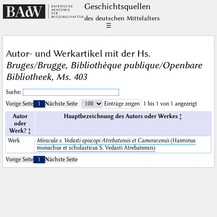
Geschichts­quellen
des deutschen Mittelalters
☰
Autor- und Werkartikel mit der Hs.
Bruges/Brugge, Bibliothèque publique/Openbare
Bibliotheek, Ms. 403
Suche:
Vorige Seite
1
Nächste Seite
Einträge zeigen
1 bis 1 von 1 angezeigt
Autor
Hauptbezeichnung des Autors oder Werkes
oder
Werk?
Werk
Miracula s. Vedasti episcopi Atrebatensis et Cameracensis
(Haiminus
monachus et scholasticus S. Vedasti Atrebatensis)
Vorige Seite
1
Nächste Seite