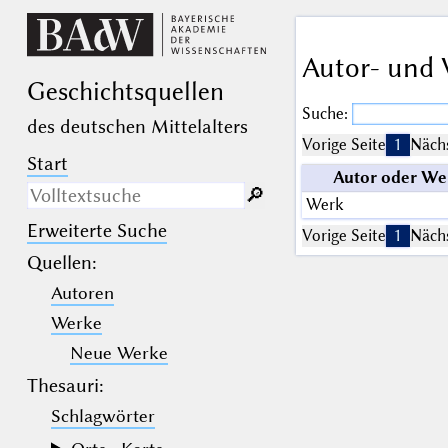
Autor- und 
Geschichts­quellen
Suche:
des deutschen Mittelalters
Vorige Seite
1
Nächs
Start
Autor oder We
🔎︎
Werk
Erweiterte Suche
Nur in Beschreibungs­texten
Vorige Seite
1
Nächs
suchen
Quellen
:
Autoren
_
(der Unterstrich) ist Platzhalter für
genau ein Zeichen.
Werke
%
(das Prozentzeichen) ist Platzhalter
für kein, ein oder mehr als ein
Neue Werke
Zeichen.
Thesauri:
Schlagwörter