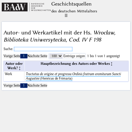
Geschichts­quellen
des deutschen Mittelalters
☰
Autor- und Werkartikel mit der Hs.
Wrocław,
Biblioteka Uniwersytecka, Cod. IV F 198
Suche:
Vorige Seite
1
Nächste Seite
Einträge zeigen
1 bis 1 von 1 angezeigt
Autor oder
Hauptbezeichnung des Autors oder Werkes
Werk?
Werk
Tractatus de origine et progressu Ordinis fratrum eremitarum Sancti
Augustini
(Henricus de Frimaria)
Vorige Seite
1
Nächste Seite