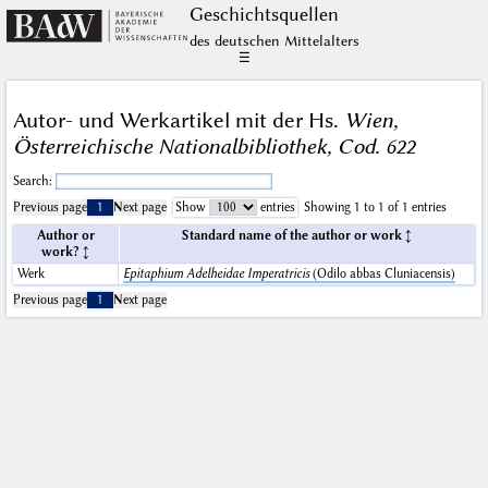
Geschichts­quellen
des deutschen Mittelalters
☰
Autor- und Werkartikel mit der Hs.
Wien,
Österreichische Nationalbibliothek, Cod. 622
Search:
Previous page
1
Next page
Show
entries
Showing 1 to 1 of 1 entries
Author or
Standard name of the author or work
work?
Werk
Epitaphium Adelheidae Imperatricis
(Odilo abbas Cluniacensis)
Previous page
1
Next page