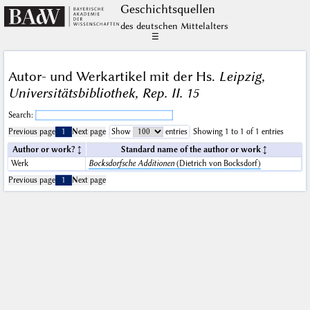
Geschichts­quellen
des deutschen Mittelalters
☰
Autor- und Werkartikel mit der Hs.
Leipzig,
Universitätsbibliothek, Rep. II. 15
Search:
Previous page
1
Next page
Show
entries
Showing 1 to 1 of 1 entries
Author or work?
Standard name of the author or work
Werk
Bocksdorfsche Additionen
(Dietrich von Bocksdorf)
Previous page
1
Next page