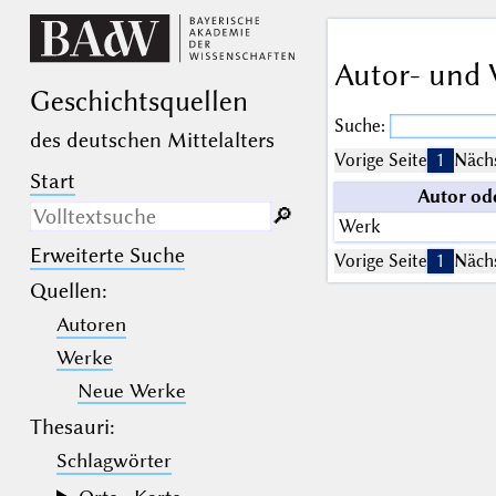
Autor- und 
Geschichts­quellen
Suche:
des deutschen Mittelalters
Vorige Seite
1
Nächs
Start
Autor od
🔎︎
Werk
Erweiterte Suche
Nur in Beschreibungs­texten
Vorige Seite
1
Nächs
suchen
Quellen
:
Autoren
_
(der Unterstrich) ist Platzhalter für
genau ein Zeichen.
Werke
%
(das Prozentzeichen) ist Platzhalter
für kein, ein oder mehr als ein
Neue Werke
Zeichen.
Thesauri:
Schlagwörter