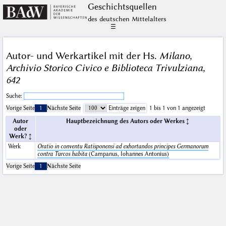
Geschichts­quellen
des deutschen Mittelalters
☰
Autor- und Werkartikel mit der Hs.
Milano,
Archivio Storico Civico e Biblioteca Trivulziana,
642
Suche:
Vorige Seite
1
Nächste Seite
Einträge zeigen
1 bis 1 von 1 angezeigt
Autor
Hauptbezeichnung des Autors oder Werkes
oder
Werk?
Werk
Oratio in conventu Ratisponensi ad exhortandos principes Germanorum
contra Turcos habita
(Campanus, Iohannes Antonius)
Vorige Seite
1
Nächste Seite