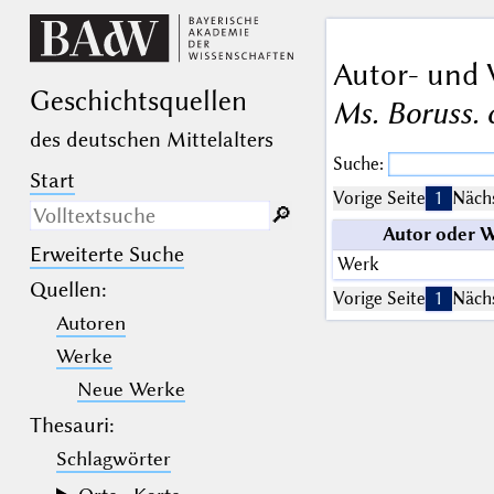
Autor- und 
Geschichts­quellen
Ms. Boruss. 
des deutschen Mittelalters
Suche:
Start
Vorige Seite
1
Nächs
🔎︎
Autor oder 
Erweiterte Suche
Nur in Beschreibungs­texten
Werk
suchen
Quellen
:
Vorige Seite
1
Nächs
Autoren
_
(der Unterstrich) ist Platzhalter für
genau ein Zeichen.
Werke
%
(das Prozentzeichen) ist Platzhalter
für kein, ein oder mehr als ein
Neue Werke
Zeichen.
Thesauri:
Schlagwörter