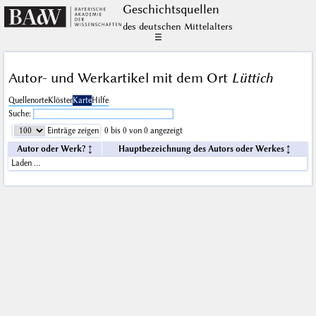
Geschichts­quellen
des deutschen Mittelalters
☰
Autor- und Werkartikel mit dem Ort
Lüttich
Quellenorte
Klöster
Karte
Hilfe
Suche:
Einträge zeigen
0 bis 0 von 0 angezeigt
Autor oder Werk?
Hauptbezeichnung des Autors oder Werkes
Laden …