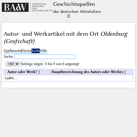
Geschichts­quellen
des deutschen Mittelalters
☰
Autor- und Werkartikel mit dem Ort
Oldenburg
(Grafschaft)
Quellenorte
Klöster
Karte
Hilfe
Suche:
Einträge zeigen
0 bis 0 von 0 angezeigt
Autor oder Werk?
Hauptbezeichnung des Autors oder Werkes
Laden …