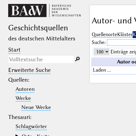
Autor- und 
Geschichts­quellen
Quellenorte
Klöster
K
des deutschen Mittelalters
Suche:
Start
Einträge zei
🔎︎
Autor o
Erweiterte Suche
Laden …
Nur in Beschreibungs­texten
suchen
Quellen
:
Autoren
_
(der Unterstrich) ist Platzhalter für
genau ein Zeichen.
Werke
%
(das Prozentzeichen) ist Platzhalter
für kein, ein oder mehr als ein
Neue Werke
Zeichen.
Thesauri:
Schlagwörter