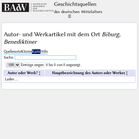
Geschichts­quellen
des deutschen Mittelalters
☰
Autor- und Werkartikel mit dem Ort
Biburg,
Benediktiner
Quellenorte
Klöster
Karte
Hilfe
Suche:
Einträge zeigen
0 bis 0 von 0 angezeigt
Autor oder Werk?
Hauptbezeichnung des Autors oder Werkes
Laden …