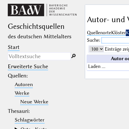
Autor- und 
Geschichts­quellen
Quellenorte
Klöster
K
des deutschen Mittelalters
Suche:
Start
Einträge zei
🔎︎
Autor o
Erweiterte Suche
Laden …
Nur in Beschreibungs­texten
suchen
Quellen
:
Autoren
_
(der Unterstrich) ist Platzhalter für
genau ein Zeichen.
Werke
%
(das Prozentzeichen) ist Platzhalter
für kein, ein oder mehr als ein
Neue Werke
Zeichen.
Thesauri:
Schlagwörter