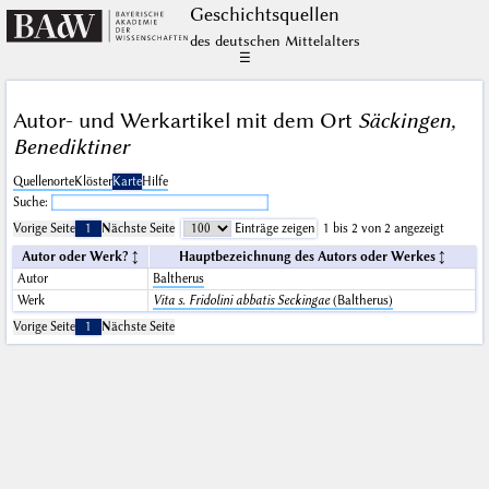
Geschichts­quellen
des deutschen Mittelalters
☰
Autor- und Werkartikel mit dem Ort
Säckingen,
Benediktiner
Quellenorte
Klöster
Karte
Hilfe
Suche:
Vorige Seite
1
Nächste Seite
Einträge zeigen
1 bis 2 von 2 angezeigt
Autor oder Werk?
Hauptbezeichnung des Autors oder Werkes
Autor
Baltherus
Werk
Vita s. Fridolini abbatis Seckingae
(Baltherus)
Vorige Seite
1
Nächste Seite