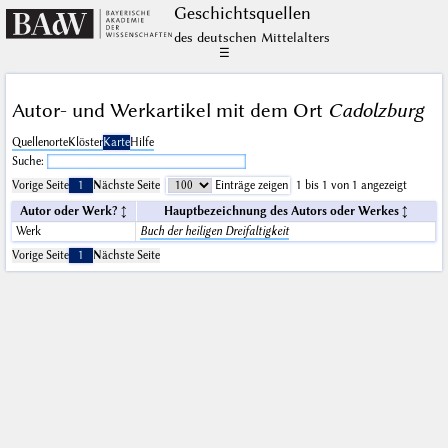
Geschichts­quellen
des deutschen Mittelalters
☰
Autor- und Werkartikel mit dem Ort
Cadolzburg
Quellenorte
Klöster
Karte
Hilfe
Suche:
Vorige Seite
1
Nächste Seite
Einträge zeigen
1 bis 1 von 1 angezeigt
Autor oder Werk?
Hauptbezeichnung des Autors oder Werkes
Werk
Buch der heiligen Dreifaltigkeit
Vorige Seite
1
Nächste Seite