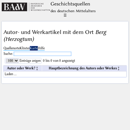
Geschichts­quellen
des deutschen Mittelalters
☰
Autor- und Werkartikel mit dem Ort
Berg
(Herzogtum)
Quellenorte
Klöster
Karte
Hilfe
Suche:
Einträge zeigen
0 bis 0 von 0 angezeigt
Autor oder Werk?
Hauptbezeichnung des Autors oder Werkes
Laden …