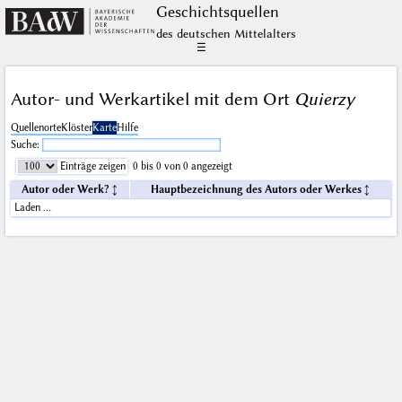
Geschichts­quellen
des deutschen Mittelalters
☰
Autor- und Werkartikel mit dem Ort
Quierzy
Quellenorte
Klöster
Karte
Hilfe
Suche:
Einträge zeigen
0 bis 0 von 0 angezeigt
Autor oder Werk?
Hauptbezeichnung des Autors oder Werkes
Laden …