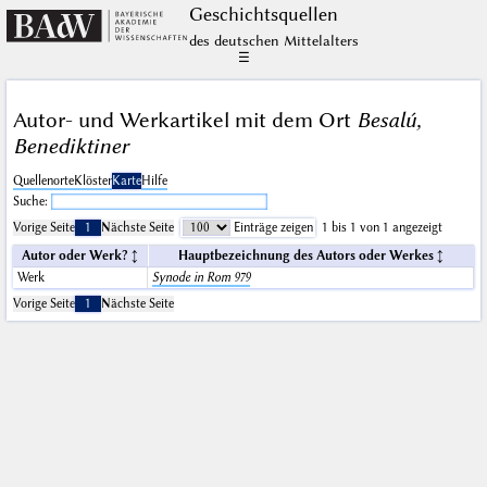
Geschichts­quellen
des deutschen Mittelalters
☰
Autor- und Werkartikel mit dem Ort
Besalú,
Benediktiner
Quellenorte
Klöster
Karte
Hilfe
Suche:
Vorige Seite
1
Nächste Seite
Einträge zeigen
1 bis 1 von 1 angezeigt
Autor oder Werk?
Hauptbezeichnung des Autors oder Werkes
Werk
Synode in Rom 979
Vorige Seite
1
Nächste Seite