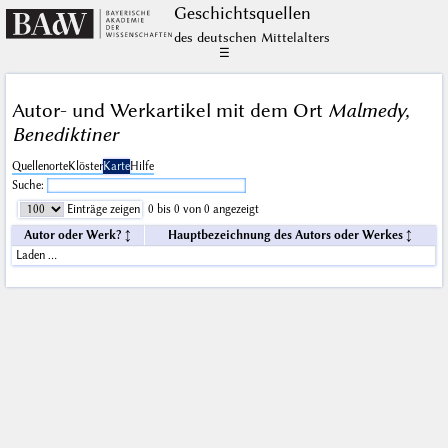
Geschichts­quellen
des deutschen Mittelalters
☰
Autor- und Werkartikel mit dem Ort
Malmedy,
Benediktiner
Quellenorte
Klöster
Karte
Hilfe
Suche:
Einträge zeigen
0 bis 0 von 0 angezeigt
Autor oder Werk?
Hauptbezeichnung des Autors oder Werkes
Laden …