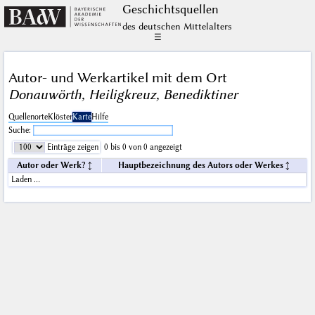
Geschichts­quellen
des deutschen Mittelalters
☰
Autor- und Werkartikel mit dem Ort
Donauwörth, Heiligkreuz, Benediktiner
Quellenorte
Klöster
Karte
Hilfe
Suche:
Einträge zeigen
0 bis 0 von 0 angezeigt
Autor oder Werk?
Hauptbezeichnung des Autors oder Werkes
Laden …