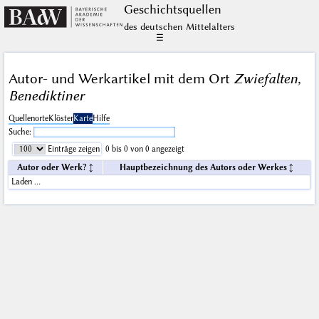
Geschichts­quellen
des deutschen Mittelalters
☰
Autor- und Werkartikel mit dem Ort
Zwiefalten,
Benediktiner
Quellenorte
Klöster
Karte
Hilfe
Suche:
Einträge zeigen
0 bis 0 von 0 angezeigt
Autor oder Werk?
Hauptbezeichnung des Autors oder Werkes
Laden …