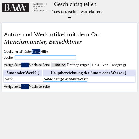
Geschichts­quellen
des deutschen Mittelalters
☰
Autor- und Werkartikel mit dem Ort
Münchsmünster, Benediktiner
Quellenorte
Klöster
Karte
Hilfe
Suche:
Vorige Seite
1
Nächste Seite
Einträge zeigen
1 bis 1 von 1 angezeigt
Autor oder Werk?
Hauptbezeichnung des Autors oder Werkes
Werk
Notae Sweigo-Monasterienses
Vorige Seite
1
Nächste Seite