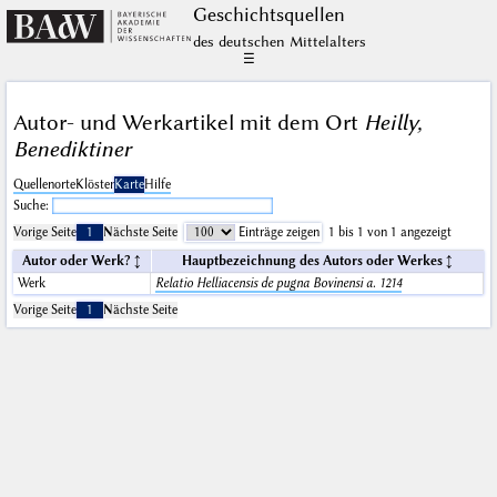
Geschichts­quellen
des deutschen Mittelalters
☰
Autor- und Werkartikel mit dem Ort
Heilly,
Benediktiner
Quellenorte
Klöster
Karte
Hilfe
Suche:
Vorige Seite
1
Nächste Seite
Einträge zeigen
1 bis 1 von 1 angezeigt
Autor oder Werk?
Hauptbezeichnung des Autors oder Werkes
Werk
Relatio Helliacensis de pugna Bovinensi a. 1214
Vorige Seite
1
Nächste Seite