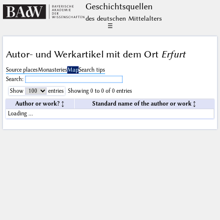
Geschichts­quellen
des deutschen Mittelalters
☰
Autor- und Werkartikel mit dem Ort
Erfurt
Source places
Monasteries
Map
Search tips
Search:
Show
entries
Showing 0 to 0 of 0 entries
Author or work?
Standard name of the author or work
Loading …