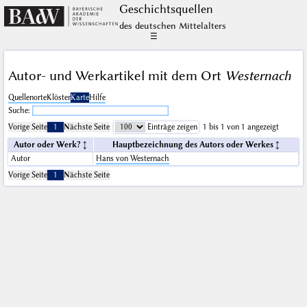
Geschichts­quellen
des deutschen Mittelalters
☰
Autor- und Werkartikel mit dem Ort
Westernach
Quellenorte
Klöster
Karte
Hilfe
Suche:
Vorige Seite
1
Nächste Seite
Einträge zeigen
1 bis 1 von 1 angezeigt
Autor oder Werk?
Hauptbezeichnung des Autors oder Werkes
Autor
Hans von Westernach
Vorige Seite
1
Nächste Seite