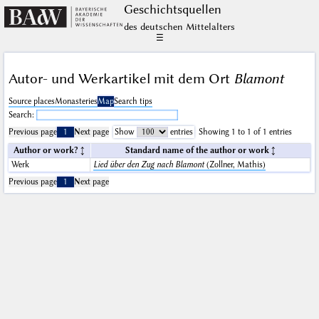
Geschichts­quellen
des deutschen Mittelalters
☰
Autor- und Werkartikel mit dem Ort
Blamont
Source places
Monasteries
Map
Search tips
Search:
Previous page
1
Next page
Show
entries
Showing 1 to 1 of 1 entries
Author or work?
Standard name of the author or work
Werk
Lied über den Zug nach Blamont
(Zollner, Mathis)
Previous page
1
Next page