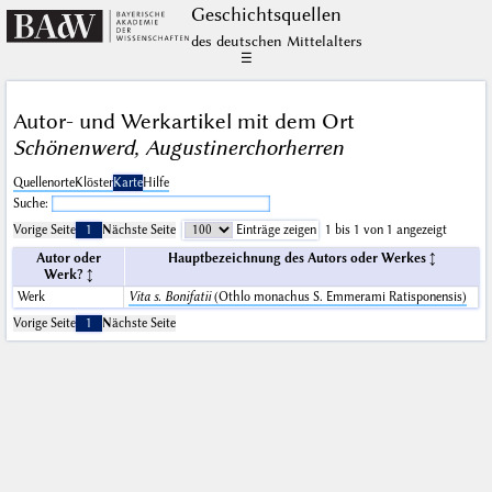
Geschichts­quellen
des deutschen Mittelalters
☰
Autor- und Werkartikel mit dem Ort
Schönenwerd, Augustinerchorherren
Quellenorte
Klöster
Karte
Hilfe
Suche:
Vorige Seite
1
Nächste Seite
Einträge zeigen
1 bis 1 von 1 angezeigt
Autor oder
Hauptbezeichnung des Autors oder Werkes
Werk?
Werk
Vita s. Bonifatii
(Othlo monachus S. Emmerami Ratisponensis)
Vorige Seite
1
Nächste Seite