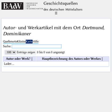
Geschichts­quellen
des deutschen Mittelalters
☰
Autor- und Werkartikel mit dem Ort
Dortmund,
Dominikaner
Quellenorte
Klöster
Karte
Hilfe
Suche:
Einträge zeigen
0 bis 0 von 0 angezeigt
Autor oder Werk?
Hauptbezeichnung des Autors oder Werkes
Laden …