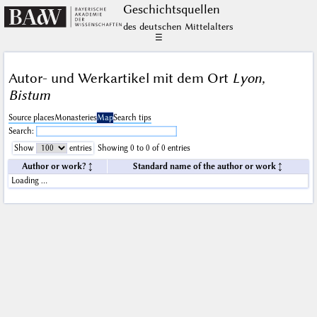
Geschichts­quellen
des deutschen Mittelalters
☰
Autor- und Werkartikel mit dem Ort
Lyon,
Bistum
Source places
Monasteries
Map
Search tips
Search:
Show
entries
Showing 0 to 0 of 0 entries
Author or work?
Standard name of the author or work
Loading …