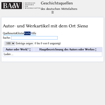
Geschichts­quellen
des deutschen Mittelalters
☰
Autor- und Werkartikel mit dem Ort
Siena
Quellenorte
Klöster
Karte
Hilfe
Suche:
Einträge zeigen
0 bis 0 von 0 angezeigt
Autor oder Werk?
Hauptbezeichnung des Autors oder Werkes
Laden …