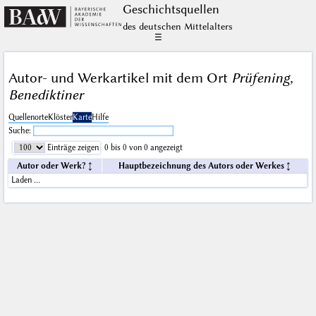
Geschichts­quellen
des deutschen Mittelalters
☰
Autor- und Werkartikel mit dem Ort
Prüfening,
Benediktiner
Quellenorte
Klöster
Karte
Hilfe
Suche:
Einträge zeigen
0 bis 0 von 0 angezeigt
Autor oder Werk?
Hauptbezeichnung des Autors oder Werkes
Laden …