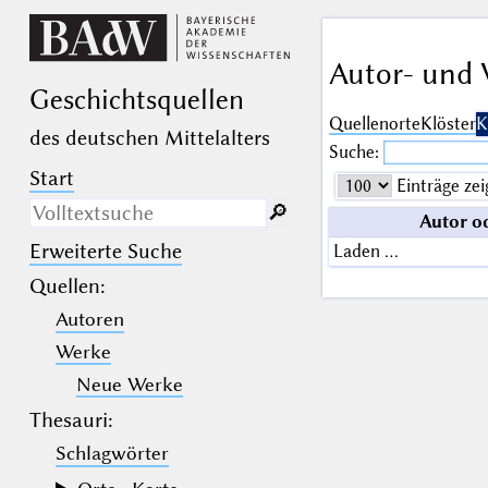
Autor- und 
Geschichts­quellen
Quellenorte
Klöster
K
des deutschen Mittelalters
Suche:
Start
Einträge zei
🔎︎
Autor o
Erweiterte Suche
Laden …
Nur in Beschreibungs­texten
suchen
Quellen
:
Autoren
_
(der Unterstrich) ist Platzhalter für
genau ein Zeichen.
Werke
%
(das Prozentzeichen) ist Platzhalter
für kein, ein oder mehr als ein
Neue Werke
Zeichen.
Thesauri:
Schlagwörter