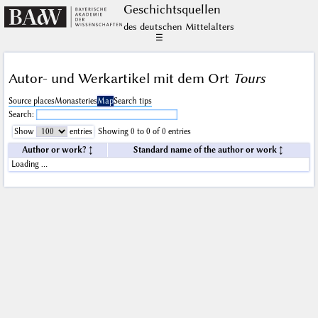
Geschichts­quellen
des deutschen Mittelalters
☰
Autor- und Werkartikel mit dem Ort
Tours
Source places
Monasteries
Map
Search tips
Search:
Show
entries
Showing 0 to 0 of 0 entries
Author or work?
Standard name of the author or work
Loading …