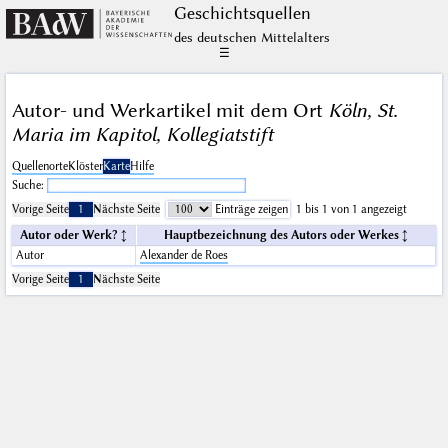
Geschichts­quellen
des deutschen Mittelalters
☰
Autor- und Werkartikel mit dem Ort
Köln, St.
Maria im Kapitol, Kollegiatstift
Quellenorte
Klöster
Karte
Hilfe
Suche:
Vorige Seite
1
Nächste Seite
Einträge zeigen
1 bis 1 von 1 angezeigt
Autor oder Werk?
Hauptbezeichnung des Autors oder Werkes
Autor
Alexander de Roes
Vorige Seite
1
Nächste Seite